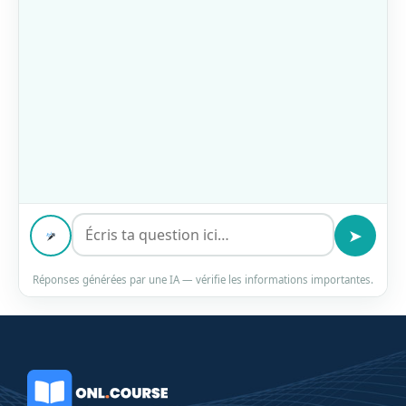
➤
Réponses générées par une IA — vérifie les informations importantes.