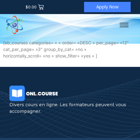
Apply Now
$
0.00
[eb_courses categories= » » order= »DESC » per_page= »12″
cat_per_page= »3″ group_by_cat= »no »
horizontally_scroll= »no » show_filter= »yes » ]
Divers cours en ligne. Les formateurs peuvent vous
accompagner.